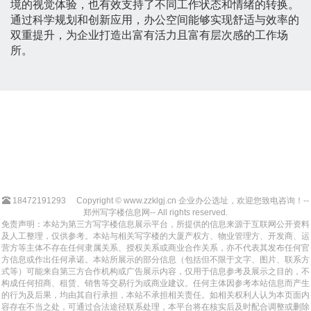
境的视觉体验，也有效支持了不同工作状态和情绪的转换。
通过科学规划和创新应用，办公空间能够实现舒适与效率的
双重提升，为企业打造出富有活力且富有层次感的工作场
所。
18472191293
Copyright © www.zzklgj.cn 企业办公选址，欢迎您致电咨询！--
郑州写字楼信息网-- All rights reserved.
免责声明：本站为第三方写字楼信息展示平台，所提供的信息来源于互联网公开资料
及人工整理，仅供参考。本站与相关写字楼的大厦产权方、物业管理方、开发商、运
营方等主体不存在任何隶属关系、授权关系或商业合作关系，亦不代表其发布任何官
方信息或作出任何承诺。本站所展示的部分信息（包括但不限于文字、图片、联系方
式等）可能来自第三方合作机构或广告展示内容，仅用于信息参考及展示之目的，不
构成任何招商、租赁、销售等交易行为或商业建议。任何主体因参考本站信息而产生
的行为及后果，均由其自行承担，本站不承担相关责任。如相关权利人认为本页面内
容存在不当之处，可通过合法途径联系处理，本平台将在核实后及时配合调整或删除