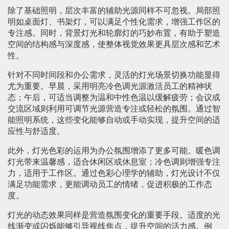
除了基础照明，层次丰富的辅助光源同样不可忽视。局部照
明如桌面灯、书架灯，可以满足个性化需求，增强工作区的
专注感。同时，背景灯光和轮廓灯的巧妙布置，有助于塑造
空间的结构感与深度感，使整体视觉效果更具层次感和艺术
性。
针对不同时间段和办公需求，灵活的灯光场景切换功能显得
尤为重要。早晨，采用明亮冷色调光源激活员工的精神状
态；午后，可适当调整为温和中性色温以缓解疲劳；会议或
交流区域则利用可调节光源营造专注或轻松的氛围。通过智
能照明系统，这些变化能够自动或手动实现，提升空间的适
应性与舒适度。
此外，灯光色彩的运用为办公氛围增添了更多可能。暖色调
灯光带来温馨感，适合休闲区或休息室；冷色调则增强专注
力，适用于工作区。通过色彩心理学的辅助，灯光设计不仅
满足功能需求，更能调动员工的情绪，促进积极的工作态
度。
灯光的动态效果同样是营造氛围变化的重要手段。适度的光
线渐变或闪烁能够引导视线焦点，提升空间的活力感。例