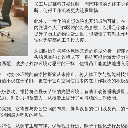
员工从屏幕移开视线时，周围环境的光线不会
断，使得工作流程更为连贯顺畅。
此外，个性化的光照体验也开始成为可能。在
内微调个人工作区域的灯光参数，以满足个体
提升了员工的物理舒适度，也增强了其对工作
转化为更高的工作投入度。
从团队协作与整体氛围营造的角度分析，智能
头脑风暴的会议模式下，系统可提供激发活力
度匹配，减少了外部环境对思维的干扰，使得员工能更快地进入
中，对办公环境的前沿性探索从未停止。将人体工学与智能科技
价值不仅在于节能，更在于它对空间使用者内在工作状态的积极
积极影响。维持符合昼夜节律的光照环境，有助于改善睡眠质量
忆力、判断力和创造力，从根源上提升了可持续的工作效能。
的实施。它需要与办公空间的布局、屏幕设备的使用以及员工的
能得到最大程度的释放。
的特性，从调节生理节律、保障视觉舒适、赋予个性化选择及适