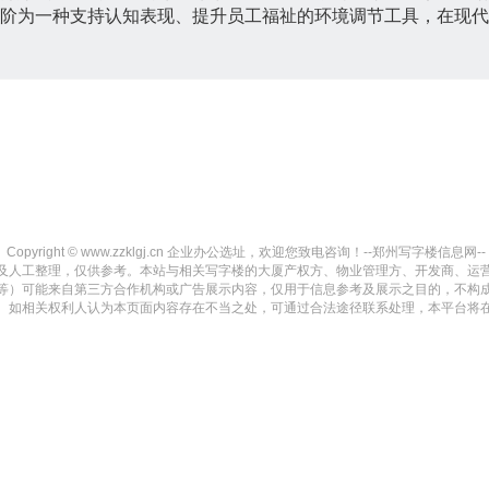
进阶为一种支持认知表现、提升员工福祉的环境调节工具，在现
Copyright © www.zzklgj.cn 企业办公选址，欢迎您致电咨询！--郑州写字楼信息网-- All ri
及人工整理，仅供参考。本站与相关写字楼的大厦产权方、物业管理方、开发商、运
等）可能来自第三方合作机构或广告展示内容，仅用于信息参考及展示之目的，不构
。如相关权利人认为本页面内容存在不当之处，可通过合法途径联系处理，本平台将