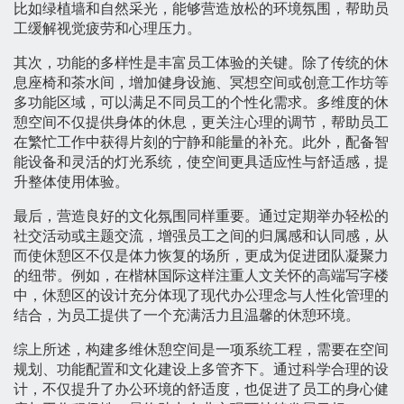
比如绿植墙和自然采光，能够营造放松的环境氛围，帮助员
工缓解视觉疲劳和心理压力。
其次，功能的多样性是丰富员工体验的关键。除了传统的休
息座椅和茶水间，增加健身设施、冥想空间或创意工作坊等
多功能区域，可以满足不同员工的个性化需求。多维度的休
憩空间不仅提供身体的休息，更关注心理的调节，帮助员工
在繁忙工作中获得片刻的宁静和能量的补充。此外，配备智
能设备和灵活的灯光系统，使空间更具适应性与舒适感，提
升整体使用体验。
最后，营造良好的文化氛围同样重要。通过定期举办轻松的
社交活动或主题交流，增强员工之间的归属感和认同感，从
而使休憩区不仅是体力恢复的场所，更成为促进团队凝聚力
的纽带。例如，在楷林国际这样注重人文关怀的高端写字楼
中，休憩区的设计充分体现了现代办公理念与人性化管理的
结合，为员工提供了一个充满活力且温馨的休憩环境。
综上所述，构建多维休憩空间是一项系统工程，需要在空间
规划、功能配置和文化建设上多管齐下。通过科学合理的设
计，不仅提升了办公环境的舒适度，也促进了员工的身心健