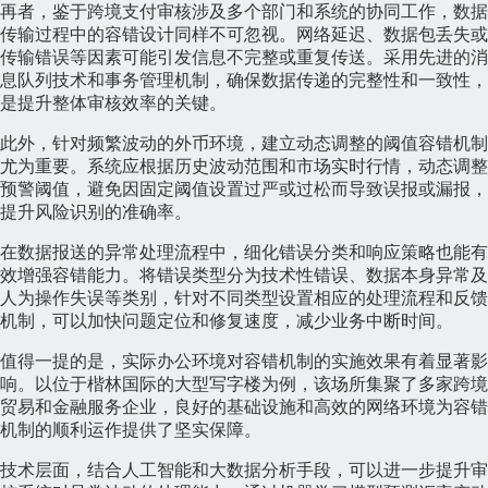
再者，鉴于跨境支付审核涉及多个部门和系统的协同工作，数据
传输过程中的容错设计同样不可忽视。网络延迟、数据包丢失或
传输错误等因素可能引发信息不完整或重复传送。采用先进的消
息队列技术和事务管理机制，确保数据传递的完整性和一致性，
是提升整体审核效率的关键。
此外，针对频繁波动的外币环境，建立动态调整的阈值容错机制
尤为重要。系统应根据历史波动范围和市场实时行情，动态调整
预警阈值，避免因固定阈值设置过严或过松而导致误报或漏报，
提升风险识别的准确率。
在数据报送的异常处理流程中，细化错误分类和响应策略也能有
效增强容错能力。将错误类型分为技术性错误、数据本身异常及
人为操作失误等类别，针对不同类型设置相应的处理流程和反馈
机制，可以加快问题定位和修复速度，减少业务中断时间。
值得一提的是，实际办公环境对容错机制的实施效果有着显著影
响。以位于楷林国际的大型写字楼为例，该场所集聚了多家跨境
贸易和金融服务企业，良好的基础设施和高效的网络环境为容错
机制的顺利运作提供了坚实保障。
技术层面，结合人工智能和大数据分析手段，可以进一步提升审